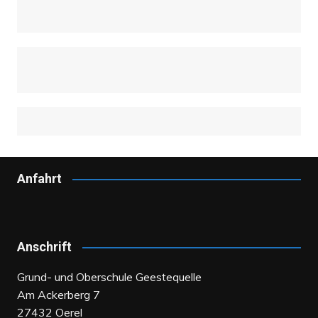
Anfahrt
Anschrift
Grund- und Oberschule Geestequelle
Am Ackerberg 7
27432 Oerel