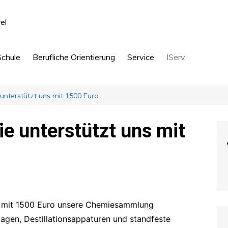
Schule
Berufliche Orientierung
Service
IServ
Schülerfirma
Anmeldeunterlagen
unterstützt uns mit 1500 Euro
ule
Verantwortung
Fachbereiche
Termine
Sprachen
hule
Betriebspraktikum
Abschlüsse
Betreuung
Kontakt
Naturwis
e unterstützt uns mit
Zukunftstag
Ganztag
Ganztag
Busfahrpläne
Gesellsc
en
AG Angebote
Schulleben
Infos für Eltern / Formulare
Musik
Umweltschule
Beiträge
Kunst, T
Beiträge
Hauswirt
t mit 1500 Euro unsere Chemiesammlung
Sport
agen, Destillationsappaturen und standfeste