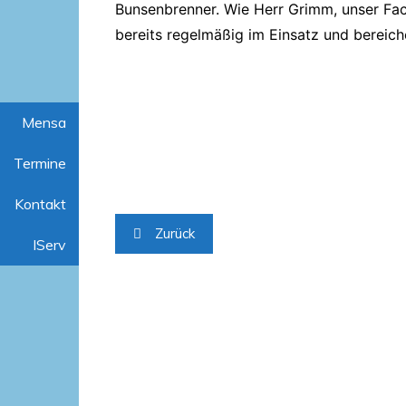
Bunsenbrenner. Wie Herr Grimm, unser Fach
bereits regelmäßig im Einsatz und bereich
Mensa
Termine
Kontakt
Beitragsnavigation
Zurück
IServ