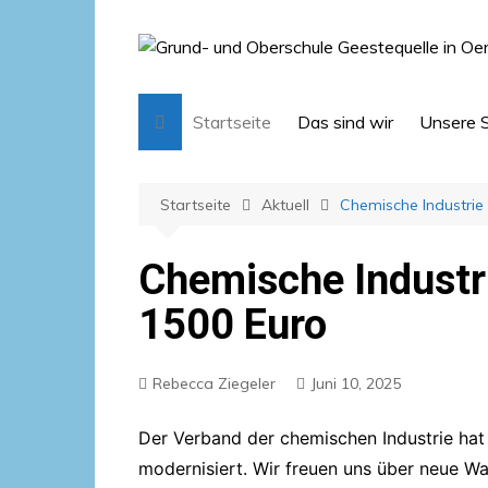
Zum
Inhalt
springen
Startseite
Das sind wir
Unsere 
Schulleitung und Team
A-Z
Startseite
Aktuell
Chemische Industrie 
Verwaltung
Obersch
Mitarbeiterinnen und
Grundsc
Mitarbeiter
Chemische Industri
Schulsozialarbeit
1500 Euro
Schulelternrat
Förderverein
Rebecca Ziegeler
Juni 10, 2025
Schülervertretung
Der Verband der chemischen Industrie ha
Freiwilligendienst
modernisiert. Wir freuen uns über neue Wa