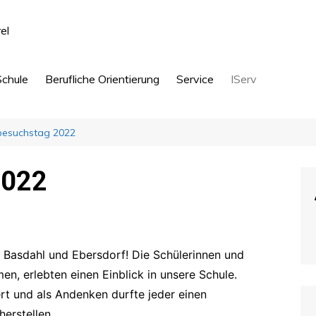
Schule
Berufliche Orientierung
Service
IServ
Schülerfirma
Anmeldeunterlagen
besuchstag 2022
ule
Verantwortung
Fachbereiche
Termine
Sprachen
hule
Betriebspraktikum
Abschlüsse
Betreuung
Kontakt
Naturwis
2022
Zukunftstag
Ganztag
Ganztag
Busfahrpläne
Gesellsc
en
AG Angebote
Schulleben
Infos für Eltern / Formulare
Musik
Umweltschule
Beiträge
Kunst, T
s Basdahl und Ebersdorf! Die Schülerinnen und
Beiträge
Hauswirt
men, erlebten einen Einblick in unsere Schule.
t und als Andenken durfte jeder einen
Sport
erstellen.