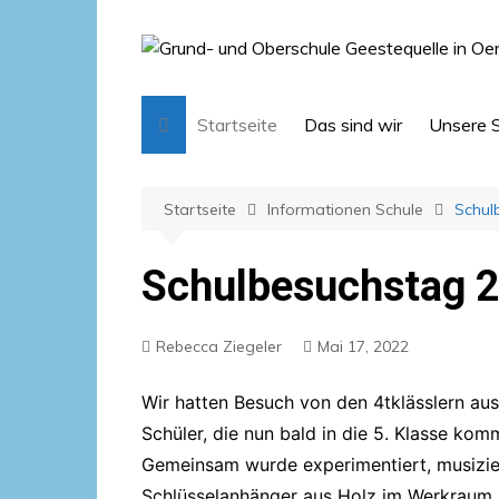
Zum
Inhalt
springen
Startseite
Das sind wir
Unsere 
Schulleitung und Team
A-Z
Startseite
Informationen Schule
Schul
Verwaltung
Obersch
Mitarbeiterinnen und
Grundsc
Mitarbeiter
Schulbesuchstag 
Schulsozialarbeit
Rebecca Ziegeler
Mai 17, 2022
Schulelternrat
Förderverein
Wir hatten Besuch von den 4tklässlern au
Schülervertretung
Schüler, die nun bald in die 5. Klasse kom
Gemeinsam wurde experimentiert, musizier
Freiwilligendienst
Schlüsselanhänger aus Holz im Werkraum h